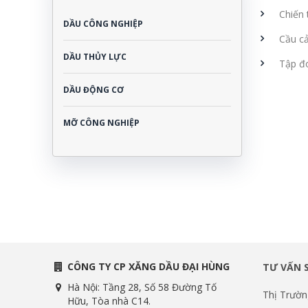
Chiến 
DẦU CÔNG NGHIỆP
Cầu cả
DẦU THỦY LỰC
Tập đo
DẦU ĐỘNG CƠ
MỠ CÔNG NGHIỆP
CÔNG TY CP XĂNG DẦU ĐẠI HÙNG
TƯ VẤN 
Hà Nội: Tầng 28, Số 58 Đường Tố
Thị Trườn
Hữu, Tòa nhà C14.