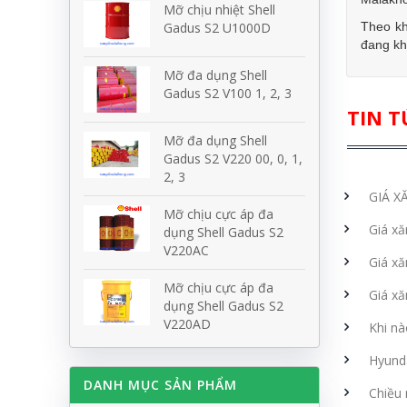
Mỡ chịu nhiệt Shell
Gadus S2 U1000D
Theo kh
đang kha
Mỡ đa dụng Shell
Gadus S2 V100 1, 2, 3
TIN T
Mỡ đa dụng Shell
Gadus S2 V220 00, 0, 1,
2, 3
GIÁ X
Mỡ chịu cực áp đa
Giá xă
dụng Shell Gadus S2
V220AC
Giá xă
Mỡ chịu cực áp đa
Giá xă
dụng Shell Gadus S2
V220AD
Khi nà
Hyunda
DANH MỤC SẢN PHẨM
Chiều 