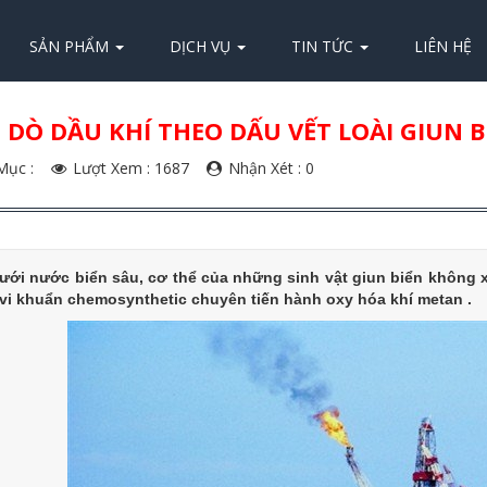
SẢN PHẨM
DỊCH VỤ
TIN TỨC
LIÊN HỆ
DÒ DẦU KHÍ THEO DẤU VẾT LOÀI GIUN B
ục :
Lượt Xem : 1687
Nhận Xét : 0
ưới nước biển sâu, cơ thể của những sinh vật giun biển không 
i vi khuẩn chemosynthetic chuyên tiến hành oxy hóa khí metan .