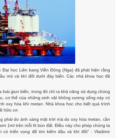
 Đại học Liên bang Viễn Đông (Nga) đã phát hiện rằng
ầu mỏ và khí đốt dưới đáy biển. Các nhà khoa học đã
 loài giun biển, trong đó chỉ ra khả năng sử dụng chúng
âu, cơ thể của những sinh vật không xương sống này có
ành oxy hóa khí metan. Nhà khoa học cho biết quá trình
ất hữu cơ.
g phải do ánh sáng mặt trời mà do oxy hóa metan, cần
ơn 1ml trên mỗi lít bùn đất. Điều này cho phép chúng ta
 có triển vọng để tìm kiếm dầu và khí đốt" - Vladimir