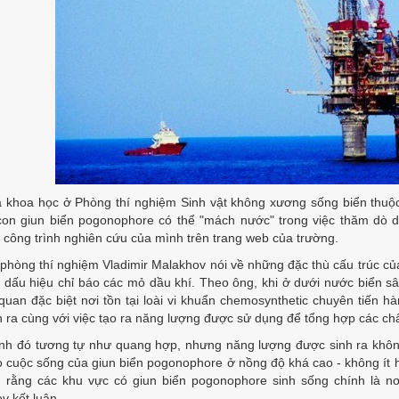
 khoa học ở Phòng thí nghiệm Sinh vật không xương sống biển thuộc
on giun biển pogonophore có thể "mách nước" trong việc thăm dò d
 công trình nghiên cứu của mình trên trang web của trường.
phòng thí nghiệm Vladimir Malakhov nói về những đặc thù cấu trúc của
 dấu hiệu chỉ báo các mỏ dầu khí. Theo ông, khi ở dưới nước biển s
quan đặc biệt nơi tồn tại loài vi khuẩn chemosynthetic chuyên tiến h
n ra cùng với việc tạo ra năng lượng được sử dụng để tổng hợp các ch
ình đó tương tự như quang hợp, nhưng năng lượng được sinh ra khôn
ho cuộc sống của giun biển pogonophore ở nồng độ khá cao - không ít h
n rằng các khu vực có giun biển pogonophore sinh sống chính là nơi
v kết luận.