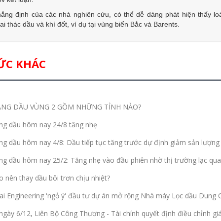
ẳng định của các nhà nghiên cứu, có thể dễ dàng phát hiện thấy lo
i thác dầu và khí đốt, ví dụ tại vùng biển Bắc và Barents.
ỨC KHÁC
ĂNG DẦU VÙNG 2 GỒM NHỮNG TỈNH NÀO?
ng dầu hôm nay 24/8 tăng nhẹ
ng dầu hôm nay 4/8: Dầu tiếp tục tăng trước dự định giảm sản lượ
ng dầu hôm nay 25/2: Tăng nhẹ vào đầu phiên nhờ thị trường lạc qua
o nên thay dầu bôi trơn chịu nhiệt?
i Engineering 'ngỏ ý' đầu tư dự án mở rộng Nhà máy Lọc dầu Dung 
ngày 6/12, Liên Bộ Công Thương - Tài chính quyết định điều chỉnh gi