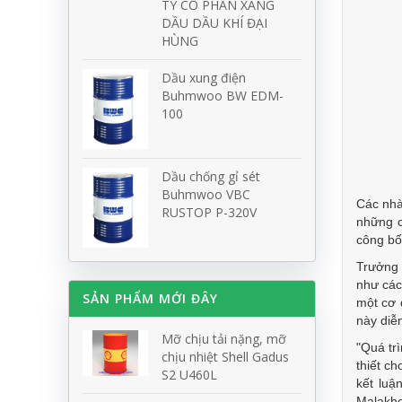
TY CỔ PHẦN XĂNG
DẦU DẦU KHÍ ĐẠI
HÙNG
Dầu xung điện
Buhmwoo BW EDM-
100
Dầu chống gỉ sét
Buhmwoo VBC
Các nhà
RUSTOP P-320V
những c
công bố
Trưởng 
như các
SẢN PHẨM MỚI ĐÂY
một cơ 
này diễ
Mỡ chịu tải nặng, mỡ
"Quá tr
chịu nhiệt Shell Gadus
thiết c
S2 U460L
kết luậ
Malakho