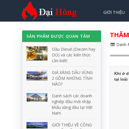
GIỚI THIỆU
THĂM 
SẢN PHẨM ĐƯỢC QUAN TÂM
Danh M
Dầu Diesel (Diezen hay
DO) và các kiến thức
cần biết!
GIÁ XĂNG DẦU VÙNG
Khi ở d
2 GỒM NHỮNG TỈNH
tại loà
NÀO?
Danh sách các doanh
nghiệp đầu mối nhập
khẩu xăng dầu tại Việt
Nam
GIỚI THIỆU VỀ CÔNG