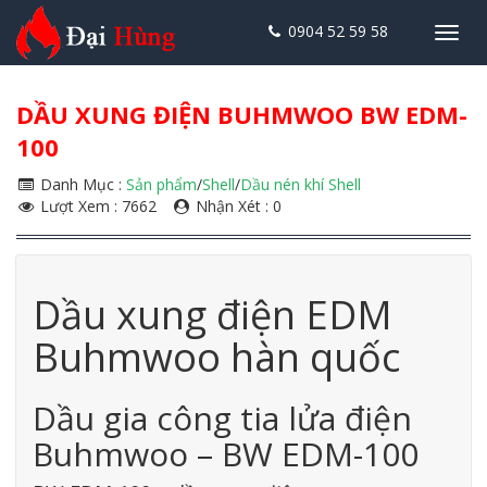
0904 52 59 58
Toggl
navig
DẦU XUNG ĐIỆN BUHMWOO BW EDM-
100
Danh Mục :
Sản phẩm
/
Shell
/
Dầu nén khí Shell
Lượt Xem : 7662
Nhận Xét : 0
Dầu xung điện EDM
Buhmwoo hàn quốc
Dầu gia công tia lửa điện
Buhmwoo – BW EDM-100