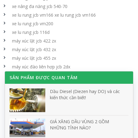
xe nâng đa năng jcb 540-70
xe lu rung jcb vm166 xe lu rung jcb vm166
xe lu rung jcb vm200
xe lu rung jcb 116d
máy xúc lật jcb 422 zx
máy xúc lật jcb 432 zx
máy xúc lật jcb 455 zx
máy xúc đào liên hợp jcb 2dx
SẢN PHẨM ĐƯỢC QUAN TÂM
Dầu Diesel (Diezen hay DO) và các
kiến thức cần biết!
GIÁ XĂNG DẦU VÙNG 2 GỒM
NHỮNG TỈNH NÀO?