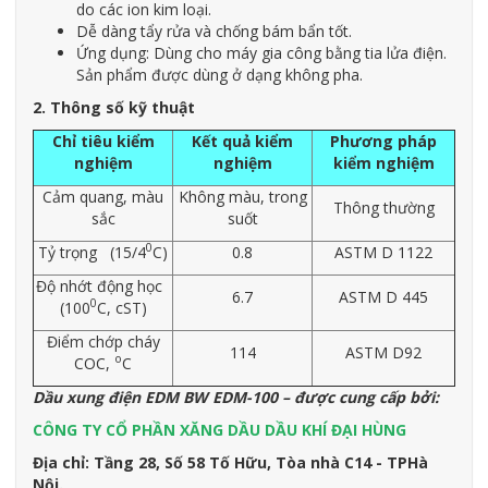
do các ion kim loại.
Dễ dàng tẩy rửa và chống bám bẩn tốt.
Ứng dụng: Dùng cho máy gia công bằng tia lửa điện.
Sản phẩm được dùng ở dạng không pha.
2. Thông số kỹ thuật
Chỉ tiêu kiểm
Kết quả kiểm
Phương pháp
nghiệm
nghiệm
kiểm nghiệm
Cảm quang, màu
Không màu, trong
Thông thường
sắc
suốt
0
Tỷ trọng (15/4
C)
0.8
ASTM D 1122
Độ nhớt động học
6.7
ASTM D 445
0
(100
C, cST)
Điểm chớp cháy
114
ASTM D92
o
COC,
C
Dầu xung
điện EDM
BW EDM-100
– được cung cấp bởi:
CÔNG TY CỔ PHẦN XĂNG DẦU DẦU KHÍ ĐẠI HÙNG
Địa chỉ: Tầng 28, Số 58 Tố Hữu, Tòa nhà C14 - TPHà
Nội.