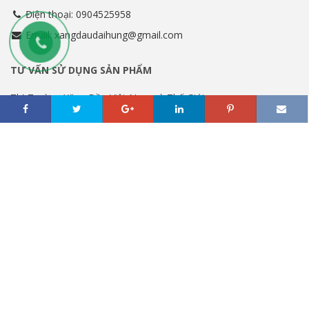
Điện thoại: 0904525958
Email: xangdaudaihung@gmail.com
TƯ VẤN SỬ DỤNG SẢN PHẨM
Thị Trường Xăng Dầu Việt Nam và Thế Giới
Tư vấn dầu các loại
Hướng dẫn sử dụng các loại dầu
TIN KHUYẾN MÃI
Khuyến Mãi Dịch Vụ
Khuyến Mãi Sản Phẩm
ĐĂNG KÝ NHẬN BẢN TIN