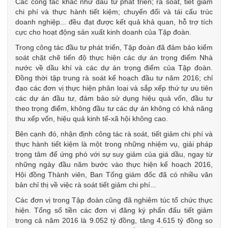
Các công tác khác như đầu tư phát triển; rà soát, tiết giảm
chi phí và thực hành tiết kiệm; chuyển đổi và tái cấu trúc
doanh nghiệp... đều đạt được kết quả khả quan, hỗ trợ tích
cực cho hoạt động sản xuất kinh doanh của Tập đoàn.
Trong công tác đầu tư phát triển, Tập đoàn đã đảm bảo kiểm
soát chặt chẽ tiến độ thực hiện các dự án trọng điểm Nhà
nước về dầu khí và các dự án trọng điểm của Tập đoàn.
Đồng thời tập trung rà soát kế hoạch đầu tư năm 2016; chỉ
đạo các đơn vị thực hiện phân loại và sắp xếp thứ tự ưu tiên
các dự án đầu tư, đảm bảo sử dụng hiệu quả vốn, đầu tư
theo trọng điểm, không đầu tư các dự án không có khả năng
thu xếp vốn, hiệu quả kinh tế-xã hội không cao.
Bên cạnh đó, nhận định công tác rà soát, tiết giảm chi phí và
thực hành tiết kiệm là một trong những nhiệm vụ, giải pháp
trọng tâm để ứng phó với sự suy giảm của giá dầu, ngay từ
những ngày đầu năm bước vào thực hiện kế hoạch 2016,
Hội đồng Thành viên, Ban Tổng giám đốc đã có nhiều văn
bản chỉ thị về việc rà soát tiết giảm chi phí...
Các đơn vị trong Tập đoàn cũng đã nghiêm túc tổ chức thực
hiện. Tổng số tiền các đơn vị đăng ký phấn đấu tiết giảm
trong cả năm 2016 là 9.052 tỷ đồng, tăng 4.615 tỷ đồng so