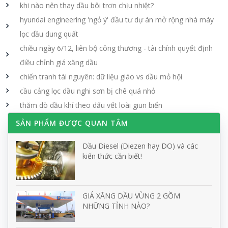
khi nào nên thay dầu bôi trơn chịu nhiệt?
hyundai engineering 'ngỏ ý' đầu tư dự án mở rộng nhà máy
lọc dầu dung quất
chiều ngày 6/12, liên bộ công thương - tài chính quyết định
điều chỉnh giá xăng dầu
chiến tranh tài nguyên: dữ liệu giáo vs dầu mỏ hội
cầu cảng lọc dầu nghi sơn bị chê quá nhỏ
thăm dò dầu khí theo dấu vết loài giun biển
SẢN PHẨM ĐƯỢC QUAN TÂM
Dầu Diesel (Diezen hay DO) và các
kiến thức cần biết!
GIÁ XĂNG DẦU VÙNG 2 GỒM
NHỮNG TỈNH NÀO?