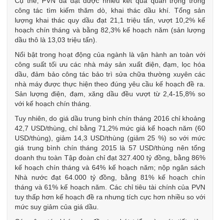
Cụ thể, PVN đã đạt được nhiều kết quả quan trọng trong
công tác tìm kiếm thăm dò, khai thác dầu khí. Tổng sản
lượng khai thác quy dầu đạt 21,1 triệu tấn, vượt 10,2% kế
hoạch chín tháng và bằng 82,3% kế hoạch năm (sản lượng
dầu thô là 13,03 triệu tấn).
Nổi bật trong hoạt động của ngành là vận hành an toàn với
công suất tối ưu các nhà máy sản xuất điện, đạm, lọc hóa
dầu, đảm bảo công tác bảo trì sửa chữa thường xuyên các
nhà máy được thực hiện theo đúng yêu cầu kế hoạch đề ra.
Sản lượng điện, đạm, xăng dầu đều vượt từ 2,4-15,8% so
với kế hoạch chín tháng.
Tuy nhiên, do giá dầu trung bình chín tháng 2016 ​chỉ khoảng
42,7 USD/thùng, chỉ bằng 71,2% mức giá kế hoạch năm (60
USD/thùng), giảm 14,3 USD/thùng (giảm 25 %) so với mức
giá trung bình chín tháng 2015 là 57 USD/thùng nên tổng
doanh thu toàn Tập đoàn chỉ đạt 327.400 tỷ đồng, bằng 86%
kế hoạch chín tháng và 64% kế hoạch năm; nộp ngân sách
Nhà nước đạt 64.000 tỷ đồng, bằng 81% kế hoạch chín
tháng và 61% kế hoạch năm. Các chỉ tiêu tài chính của PVN
tuy thấp hơn kế hoạch đề ra nhưng tích cực hơn nhiều so với
mức suy giảm của giá dầu.