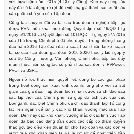
với thực hiện năm 2015 (4.437 tỷ đồng). Đến nay công tác
này đã có tác động rõ rệt đến việc hạ giá thành sản xuất các
sản phẩm chủ yếu của Tập đoàn.
Công tác chuyển đổi và tái cấu trúc doanh nghiệp tiếp tục
được PVN triển khai theo đúng Quyết định số 46/QĐ-TTg
ngày 5/1/2013 và Quyết định số 1011/QĐ-TTg ngày 3/7/2015
của Thủ tướng Chính phủ đã phê duyệt. Trong những tháng
đầu năm 2016 Tập đoàn đã rà soát, hoàn thiện lại kế hoạch
tái cơ cấu Tập đoàn giai đoạn 2016-2020 theo ý kiến góp ý
của Bộ Công Thương, Văn phòng Chính phủ; tiếp tục đẩy
mạnh thực hiện công tác cổ phần hóa các đơn vị PVPower,
PVOil và BSR...
Ngoài nỗ lực thực hiện quyết liệt, đồng bộ các giải pháp
trong hoạt động sản xuất kinh doanh, ứng phó với sự sụt
giảm của giá dầu, Tập đoàn luôn nhận được sự chỉ đạo sâu
sát, kịp thời của Chính phủ, sự giúp đỡ tích cực của các
Bộ/ngành, đặc biệt Chính phủ đã chỉ đạo thành lập Tổ công
tác liên ngành để xử lý các khó khăn, vướng mắc của Tập
đoàn. Đến nay các khó khăn, vướng mắc ở các lĩnh vực Tập
đoàn đã báo cáo đang dần được các cấp có thẩm quyền
tháo gỡ, tạo điều kiện thuận lợi cho Tập đoàn và các đơn vị
vượt qua khó khăn hiện tại và là cơ sở để phát triển bền