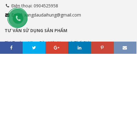
Điện thoại: 0904525958
Email: xangdaudaihung@gmail.com
TƯ VẤN SỬ DỤNG SẢN PHẨM
Thị Trường Xăng Dầu Việt Nam và Thế Giới
Tư vấn dầu các loại
Hướng dẫn sử dụng các loại dầu
TIN KHUYẾN MÃI
Khuyến Mãi Dịch Vụ
Khuyến Mãi Sản Phẩm
ĐĂNG KÝ NHẬN BẢN TIN