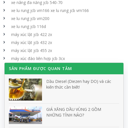
xe nâng đa năng jcb 540-70
xe lu rung jcb vm166 xe lu rung jcb vm166
xe lu rung jcb vm200
xe lu rung jcb 116d
máy xúc lật jcb 422 zx
máy xúc lật jcb 432 zx
máy xúc lật jcb 455 zx
máy xúc đào liên hợp jcb 3cx
SẢN PHẨM ĐƯỢC QUAN TÂM
Dầu Diesel (Diezen hay DO) và các
kiến thức cần biết!
GIÁ XĂNG DẦU VÙNG 2 GỒM
NHỮNG TỈNH NÀO?